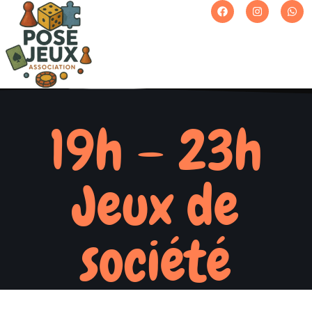
19h – 23h
Jeux de
société