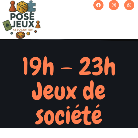
19h – 23h
Jeux de
société