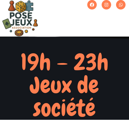
19h – 23h
Jeux de
société