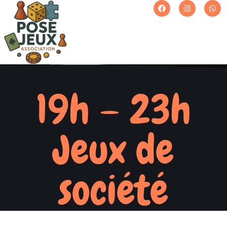
19h – 23h
Jeux de
société