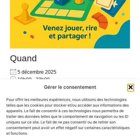
Quand
5 décembre 2025
19h00 - 23h00
Gérer le consentement
Ajouter au Calendrier
Venez seul(e) ou accompagné(e), venez jouer avec
Télécharger ICS
Calendrier Google
Pour offrir les meilleures expériences, nous utilisons des technologies
les autres joueurs sur place avec plus de 160 jeux
telles que les cookies pour stocker et/ou accéder aux informations des
appareils. Le fait de consentir à ces technologies nous permettra de
#PARTAGE #CONVIVIALITE #RENCONTRE #JEUX
traiter des données telles que le comportement de navigation ou les ID
uniques sur ce site. Le fait de ne pas consentir ou de retirer son
consentement peut avoir un effet négatif sur certaines caractéristiques
et fonctions.