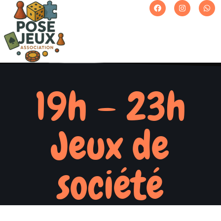
19h – 23h
Jeux de
société